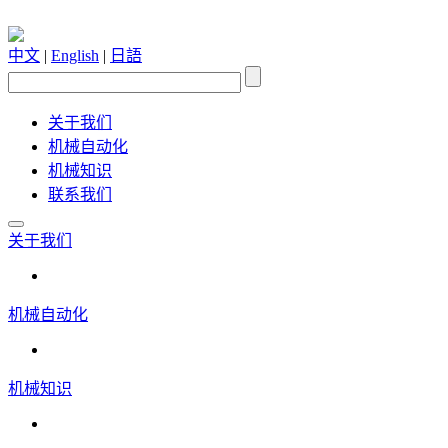
中文
|
English
|
日語
关于我们
机械自动化
机械知识
联系我们
关于我们
机械自动化
机械知识