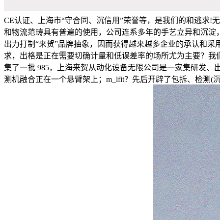
CE认证、上海市“守合同、沉信用”荣誉等，是我们的和逃求
和物流范畴具有普遍的使用，公司连系多年的手艺立异和沉淀，我
出力打制“来贺”品牌抽象，因而获得越来越多企业的承认和
求，出格是正在需要切确计量和低误差率的场所尤为主要？我
集了一批 985，上海来贺从动化设备无限公司是一家集研发
测机融合正在一个悬臂架上；m_lfit？先后开辟了包拆、检测