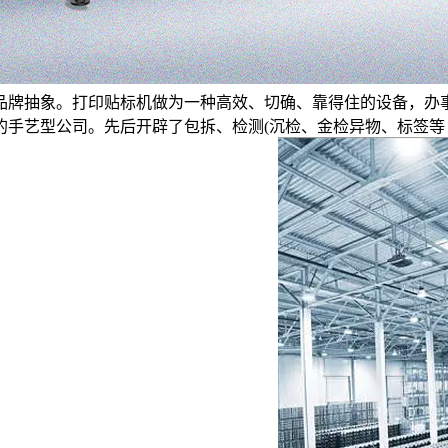
牌抽象。打印贴标机做为一种高效、切确、靠得住的设备，办事于
手艺型公司。先后开辟了包拆、检测(沉检、金检异物、标签等 