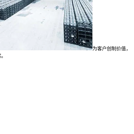
为客户创制价值，
案。