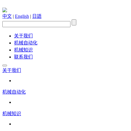
中文
|
English
|
日語
关于我们
机械自动化
机械知识
联系我们
关于我们
机械自动化
机械知识